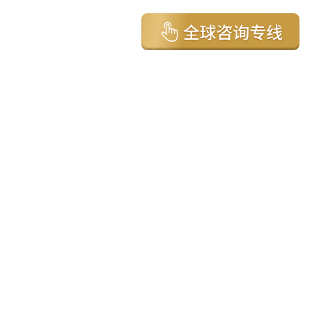
亚太环球移民国家
澳大利亚
加拿大
美国
新西兰
英国
希腊
塞浦路斯
葡萄牙
马来西亚
泰国
圣基茨
马耳他
安提瓜
多米尼克
格林纳达
西班牙
菲律宾
韩国
瓦努阿图
保加利亚
土耳其
圣卢西亚
爱尔兰
北马其顿
黑山
瑞士
新加坡
日本