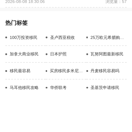
浏览量：57
2026-08-08 18:30:06
热门标签
100万投资移民
圣卢西亚税收
25万欧元希腊购房移民
加拿大商业移民
日本护照
瓦努阿图最新移民
移民最容易
买房移民多米尼克费用
丹麦移民容易吗
马耳他移民攻略
华侨联考
圣基茨申请移民