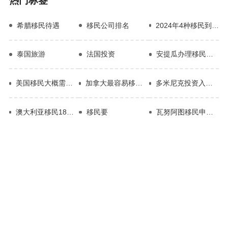
热门标签
希腊移民待遇
移民公司排名
2024年4种移民到菲律宾方式
泰国旅游
法国投资
安提瓜办理移民的条件
美国移民大概需要多少钱
加拿大最容易移民的十大职业
多米尼克投资入籍多少钱
澳大利亚移民188C费用
移民要
瓦努阿图移民申请条件