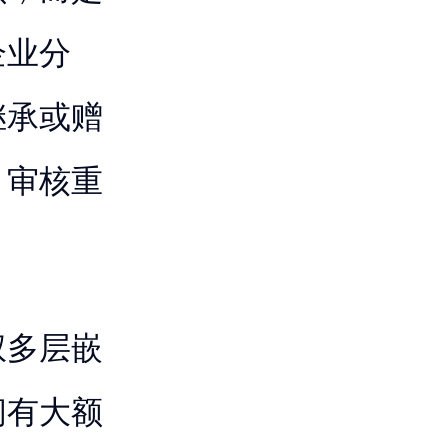
企业分
继承或赠
，审核重
权多层嵌
间有大额