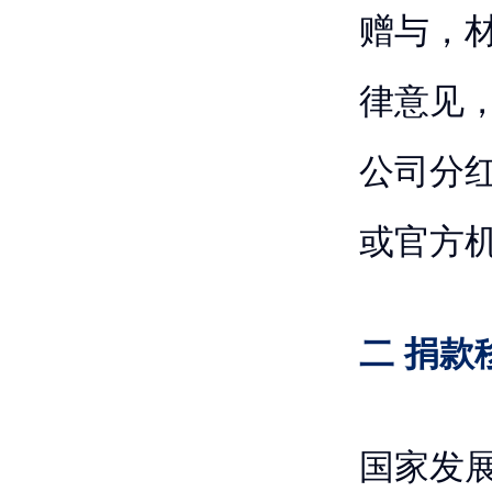
赠与，
律意见
公司分
或官方
二 捐款
国家发