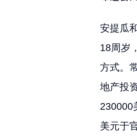
安提瓜
18周
方式。
地产投
2300
美元于