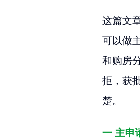
这篇文
可以做
和购房
拒，获
楚。
一 主申