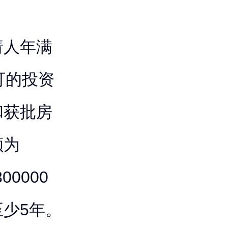
请人年满
可的投资
和获批房
额为
0000
少5年。