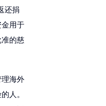
返还捐
资金用于
批准的慈
管理海外
险的人。