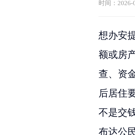
时间：
2026-
想办安
额或房
查、资
后居住
不是交
布达公