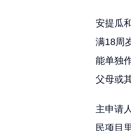
安提瓜
满18
能单独
父母或
主申请
民项目