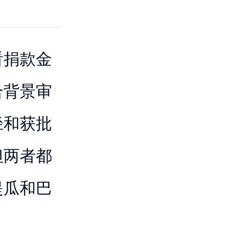
看捐款金
合背景审
径和获批
但两者都
提瓜和巴