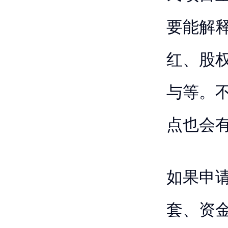
要能解
红、股
与等。
点也会
如果申
套、资