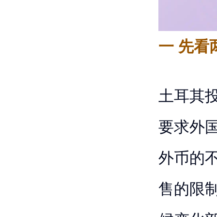
一 先看
土耳其
要求外国
外币的
售的限