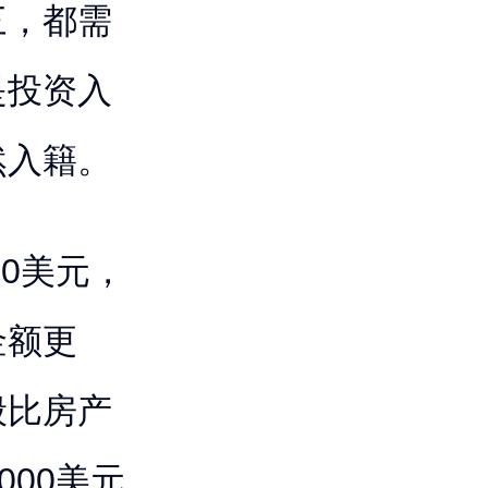
三，都需
是投资入
然入籍。
00美元，
金额更
般比房产
000美元