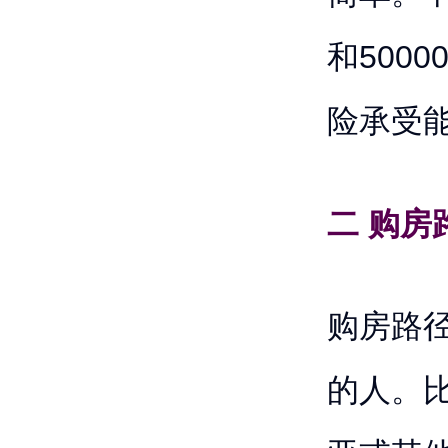
和500
险承受
二 购房
购房路
的人。