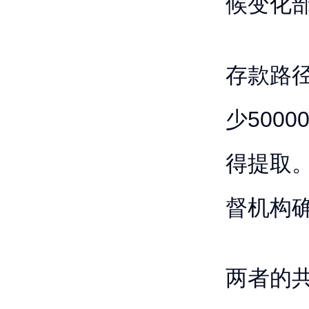
候变化
存款路
少500
得提取
督机构
两者的