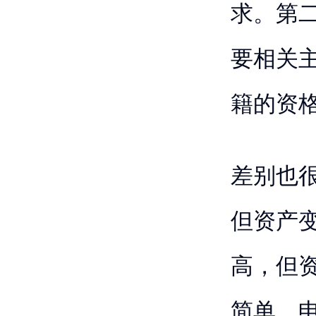
求。第
要相关
籍的资
差别也很
但资产
高，但
简单。申