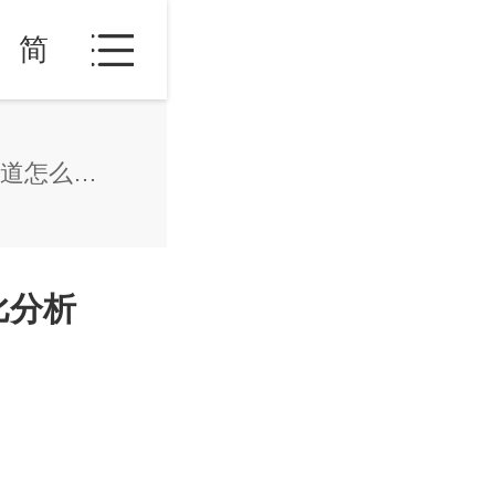
简
土耳其存款与购房移民两种渠道怎么选 对比分析 2026最新版 亚太环球专业解读
比分析