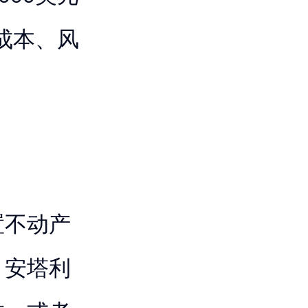
易成本、风
。
置不动产
、安塔利