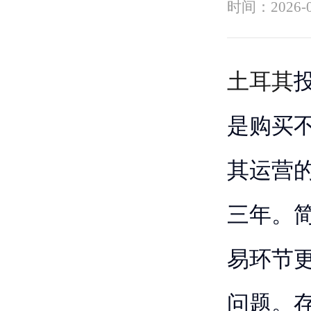
时间：
2026-
土耳其
是购买不
其运营的
三年。
易环节
问题。