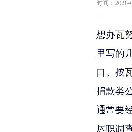
时间：
2026-
想办
瓦
里写的
口。按
捐款类
通常要经
尽职调