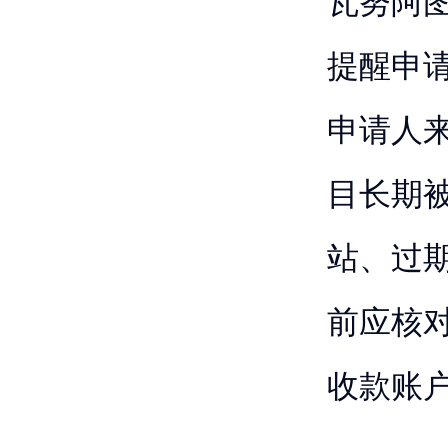
瓦努阿
提醒申
申请人
目长期
站、过
前应核
收款账