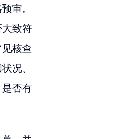
格预审。
否大致符
常见核查
姻状况、
、是否有