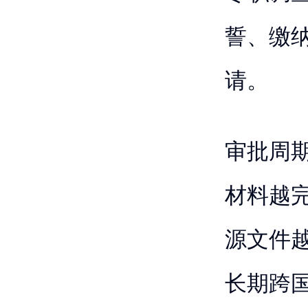
誓、缴
请。
审批周
材料越
源文件
长期跨