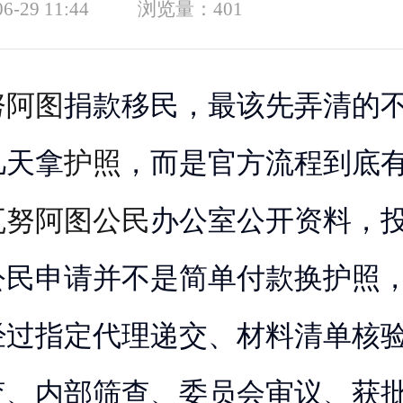
06-29 11:44
浏览量：
401
努阿图
捐款移民，最该先弄清的
几天拿
护照
，而是官方流程到底
瓦努阿图公民
办公室公开资料，
公民申请并不是简单付款换护照
过指定代理递交、材料清单核验
查、内部筛查、委员会审议、获