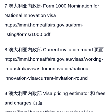
7 澳大利亚内政部 Form 1000 Nomination for
National Innovation visa
https://immi.homeaffairs.gov.au/form-
listing/forms/1000.pdf
8 澳大利亚内政部 Current invitation round 页面
https://immi.homeaffairs.gov.au/visas/working-
in-australia/visas-for-innovation/national-
innovation-visa/current-invitation-round
9 澳大利亚内政部 Visa pricing estimator 和 fees
and charges 页面