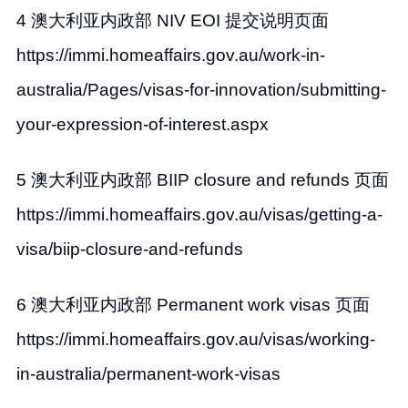
4 澳大利亚内政部 NIV EOI 提交说明页面
https://immi.homeaffairs.gov.au/work-in-
australia/Pages/visas-for-innovation/submitting-
your-expression-of-interest.aspx
5 澳大利亚内政部 BIIP closure and refunds 页面
https://immi.homeaffairs.gov.au/visas/getting-a-
visa/biip-closure-and-refunds
6 澳大利亚内政部 Permanent work visas 页面
https://immi.homeaffairs.gov.au/visas/working-
in-australia/permanent-work-visas