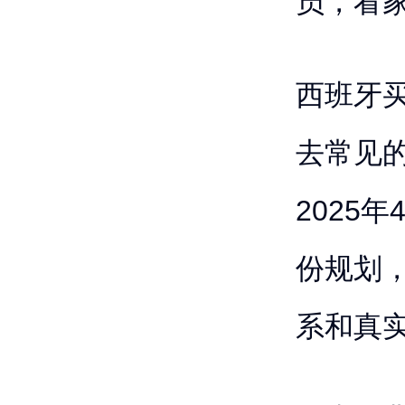
员，看
西班牙
去常见
2025
份规划
系和真