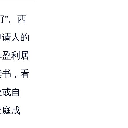
好”。西
申请人的
非盈利居
读书，看
业或自
家庭成