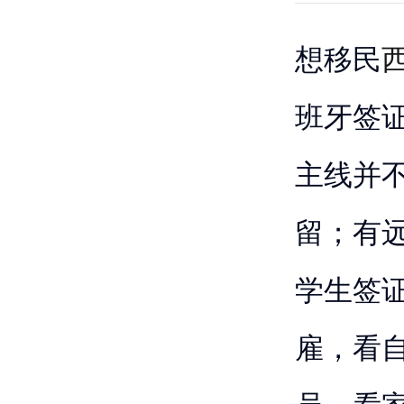
想移民
班牙签
主线并
留；有
学生签
雇，看