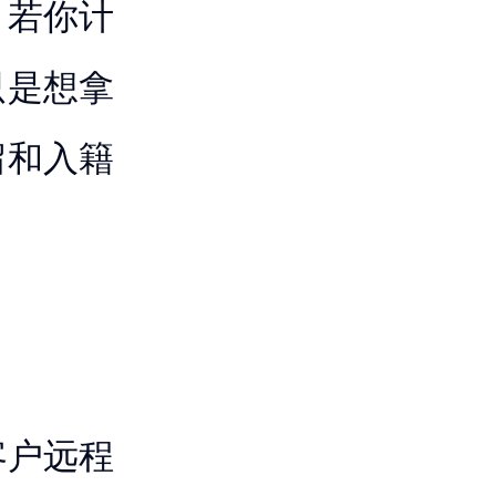
。若你计
只是想拿
留和入籍
客户远程