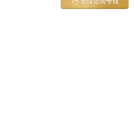
亚太环球移民国家
澳大利亚
加拿大
美国
新西兰
英国
希腊
塞浦路斯
葡萄牙
马来西亚
泰国
圣基茨
马耳他
安提瓜
多米尼克
格林纳达
西班牙
菲律宾
韩国
瓦努阿图
保加利亚
土耳其
圣卢西亚
爱尔兰
北马其顿
黑山
瑞士
新加坡
日本
塞舌尔
克罗地亚