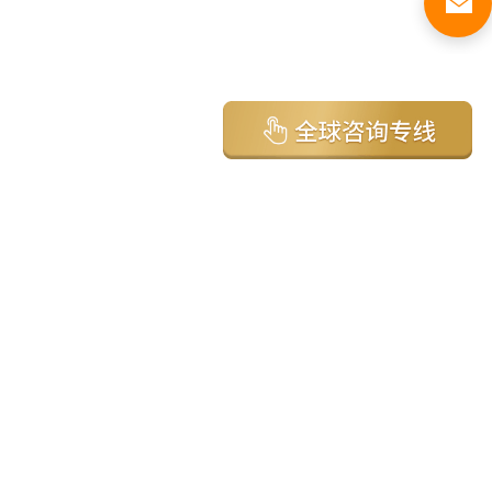
亚太环球移民国家
澳大利亚
加拿大
美国
新西兰
英国
希腊
塞浦路斯
葡萄牙
马来西亚
泰国
圣基茨
马耳他
安提瓜
多米尼克
格林纳达
西班牙
菲律宾
韩国
瓦努阿图
保加利亚