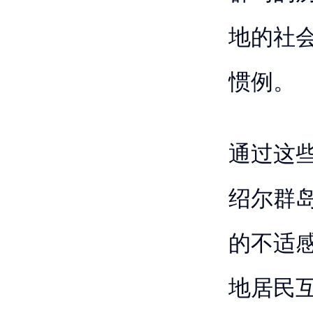
地的社
惯例。
通过这
绍尔群
的不适
地居民