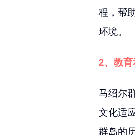
程，帮
环境。
2、教
马绍尔
文化适
群岛的