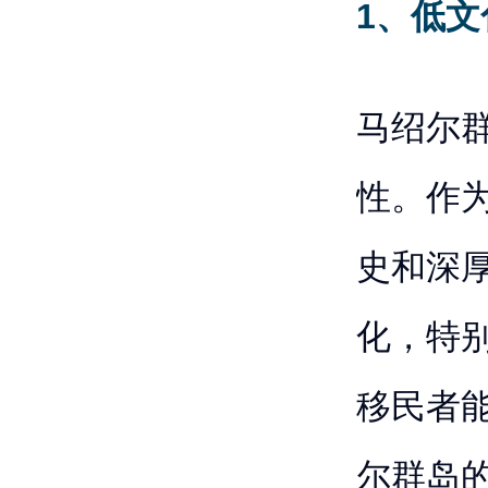
1、低文
马绍尔
性。作
史和深
化，特
移民者
尔群岛