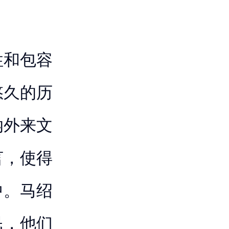
性和包容
悠久的历
纳外来文
言，使得
中。马绍
民，他们