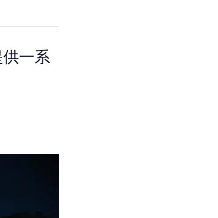
提供一系
。