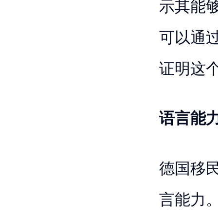
示其能
可以通
证明这
语言能
德国移
言能力