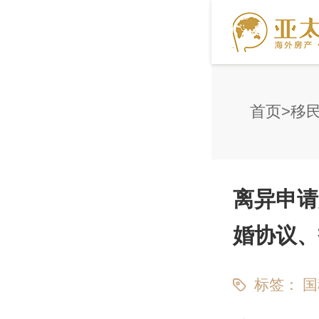
首页
移
离异申请
婚协议、
标签：
国