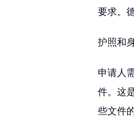
要求。
护照
和
申请人
件。这
些文件