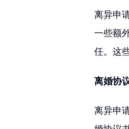
离异申
一些额
任。这
离婚协
离异申