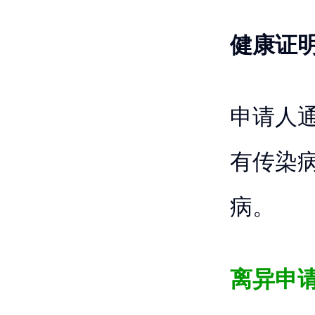
健康证
申请人
有传染
病。
离异申