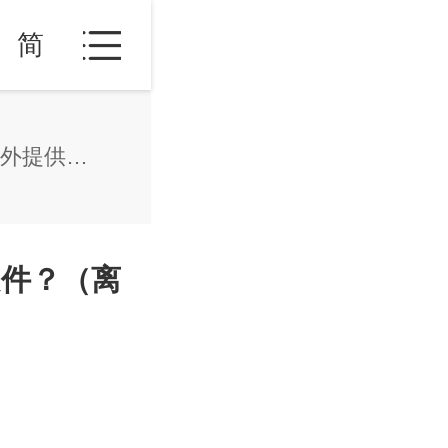
简
离异申请人申请德国移民需额外提供哪些文件？（离婚协议、抚养权证明等）
文件？（离