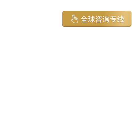
亚太环球移民国家
澳大利亚
加拿大
美国
新西兰
英国
希腊
塞浦路斯
葡萄牙
马来西亚
泰国
圣基茨
马耳他
安提瓜
多米尼克
格林纳达
西班牙
菲律宾
韩国
瓦努阿图
保加利亚
土耳其
圣卢西亚
爱尔兰
北马其顿
黑山
瑞士
新加坡
日本