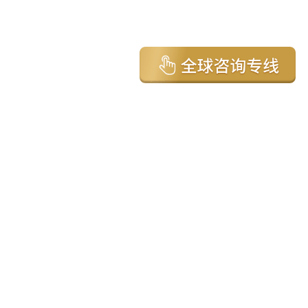
亚太环球移民国家
澳大利亚
加拿大
美国
新西兰
英国
希腊
塞浦路斯
葡萄牙
马来西亚
泰国
圣基茨
马耳他
安提瓜
多米尼克
格林纳达
西班牙
菲律宾
韩国
瓦努阿图
保加利亚
土耳其
圣卢西亚
爱尔兰
北马其顿