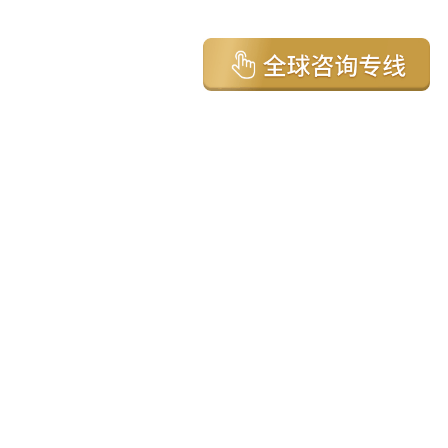
亚太环球移民国家
澳大利亚
加拿大
美国
新西兰
英国
希腊
塞浦路斯
葡萄牙
马来西亚
泰国
圣基茨
马耳他
安提瓜
多米尼克
格林纳达
西班牙
菲律宾
韩国
瓦努阿图
保加利亚
土耳其
圣卢西亚
爱尔兰
北马其顿
黑山
瑞士
新加坡
日本