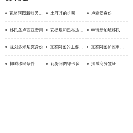
瓦努阿图新移民条件
土耳其的护照
卢森堡身份
移民圣卢西亚费用
安提瓜和巴布达投资移民
申请新加坡移民
规划多米尼克身份
瓦努阿图的主要经济支柱是什么
瓦努阿图护照申请案例分享
挪威移民条件
瓦努阿图绿卡多少钱
挪威商务签证