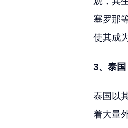
观，其
塞罗那
使其成
3、泰国
泰国以
着大量