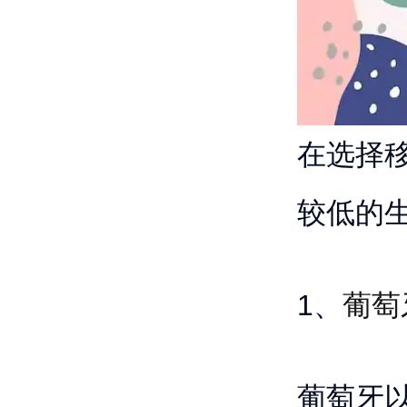
在选择
较低的
1、
葡萄
葡萄牙