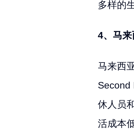
多样的
4、马来
马来西亚的
Seco
休人员
活成本