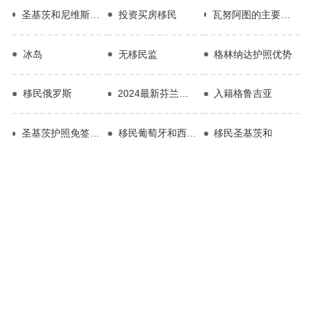
圣基茨和尼维斯投资入籍项目
投资买房移民
瓦努阿图的主要经济支柱是什么
冰岛
无移民监
格林纳达护照优势
移民俄罗斯
2024最新芬兰移民条件
入籍格鲁吉亚
圣基茨护照免签国家名单
移民葡萄牙和西班牙
移民圣基茨和