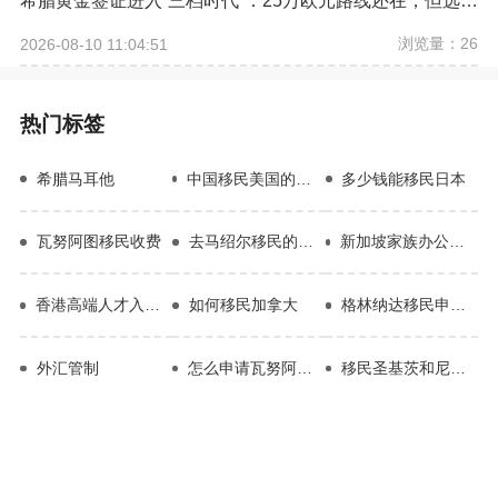
希腊黄金签证进入“三档时代”：25万欧元路线还在，但选房逻辑已经改变
浏览量：26
2026-08-10 11:04:51
热门标签
希腊马耳他
中国移民美国的人数有多少
多少钱能移民日本
瓦努阿图移民收费
去马绍尔移民的条件
新加坡家族办公室适合人群
香港高端人才入境计划
如何移民加拿大
格林纳达移民申请费用
外汇管制
怎么申请瓦努阿图移民
移民圣基茨和尼维斯