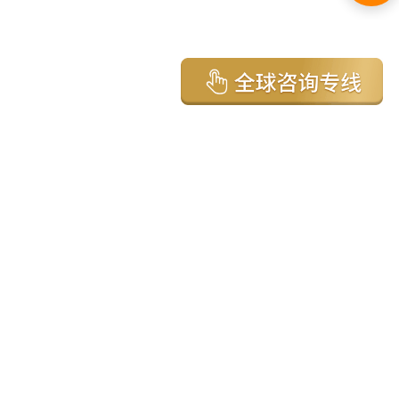
亚太环球移民国家
澳大利亚
加拿大
美国
新西兰
英国
希腊
塞浦路斯
葡萄牙
马来西亚
泰国
圣基茨
马耳他
安提瓜
多米尼克
格林纳达
西班牙
菲律宾
韩国
瓦努阿图
保加利亚
土耳其
圣卢西亚
爱尔兰
北马其顿