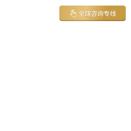
亚太环球移民国家
澳大利亚
加拿大
美国
新西兰
英国
希腊
塞浦路斯
葡萄牙
马来西亚
泰国
圣基茨
马耳他
安提瓜
多米尼克
格林纳达
西班牙
菲律宾
韩国
瓦努阿图
保加利亚
土耳其
圣卢西亚
爱尔兰
北马其顿
黑山
瑞士
新加坡
日本