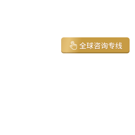
亚太环球移民国家
澳大利亚
加拿大
美国
新西兰
英国
希腊
塞浦路斯
葡萄牙
马来西亚
泰国
圣基茨
马耳他
安提瓜
多米尼克
格林纳达
西班牙