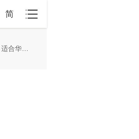
简
芬兰移民政策最新2025解读，适合华人吗？
？