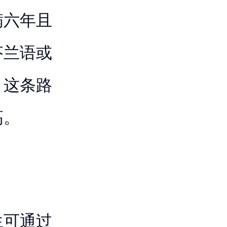
满六年且
芬兰语或
。这条路
高。
生可通过