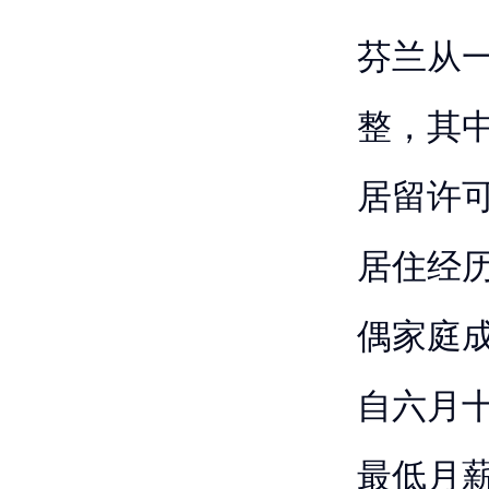
芬兰从
整，其
居留许
居住经
偶家庭
自六月
最低月薪