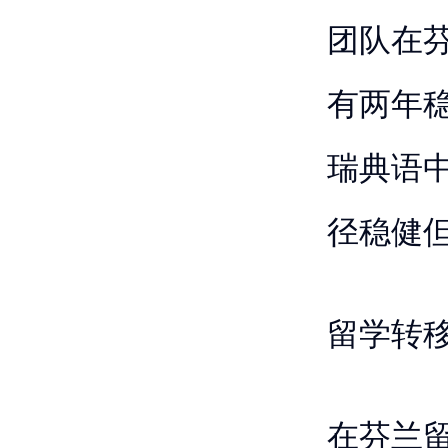
团队在
有两年
瑞典语
径稳健
留学转
在芬兰