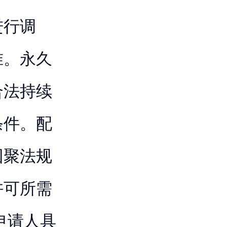
进行调
准。永久
合法持续
条件。配
团聚法规
许可所需
申请人具