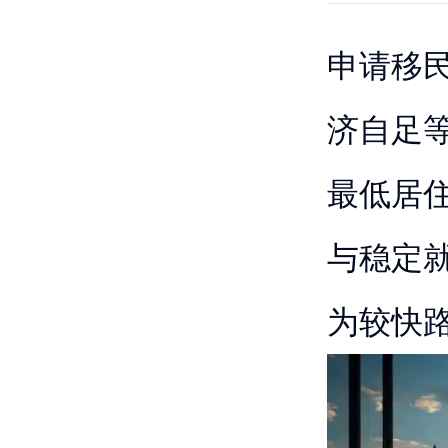
申请移
济自足等
最低居
与稳定
为较快