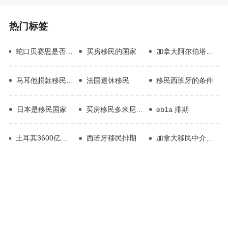
热门标签
蛇口贝赛思是否接受希腊绿卡
买房移民的国家
加拿大阿尔伯塔省移民
马耳他捐款移民费用
法国退休移民
移民西班牙的条件
日本是移民国家
买房移民多米尼克费用
eb1a 排期
土耳其3600亿美元基建投资
西班牙移民排期
加拿大移民中介机构