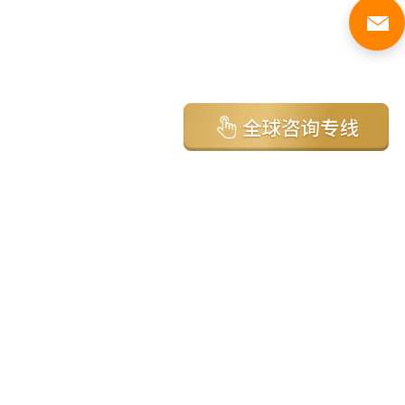
亚太环球移民国家
澳大利亚
加拿大
美国
新西兰
英国
希腊
塞浦路斯
葡萄牙
马来西亚
泰国
圣基茨
马耳他
安提瓜
多米尼克
格林纳达
西班牙