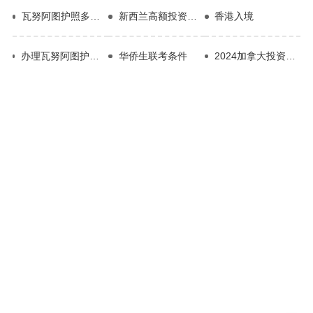
瓦努阿图护照多少钱合理
新西兰高额投资移民
香港入境
办理瓦努阿图护照还是中国人吗
华侨生联考条件
2024加拿大投资移民