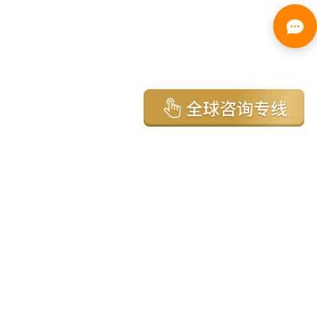
亚太环球移民国家
澳大利亚
加拿大
美国
新西兰
英国
希腊
塞浦路斯
葡萄牙
马来西亚
泰国
圣基茨
马耳他
安提瓜
多米尼克
格林纳达
西班牙