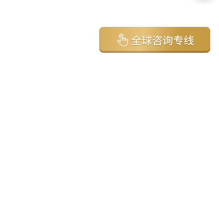
亚太环球移民国家
澳大利亚
加拿大
美国
新西兰
英国
希腊
塞浦路斯
葡萄牙
马来西亚
泰国
圣基茨
马耳他
安提瓜
多米尼克
格林纳达
西班牙
菲律宾
韩国
瓦努阿图
保加利亚
土耳其
圣卢西亚
爱尔兰
北马其顿