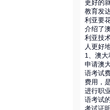
更好的
教育发
利亚要
介绍了
利亚技
人更好
1、澳
申请澳
语考试
费用，
进行职
语考试的
考试证