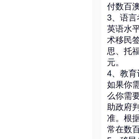
付数百
3、语言
英语水
术移民
思、托福
元。
4、教育
如果你
么你需
助政府
准。根
常在数