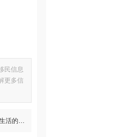
移民信息
解更多信
普通人如何移民香港，分析中国人在香港快速生活的真实经历！