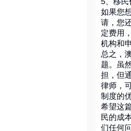
5、移民
如果您
请，您
定费用
机构和
总之，
题。虽
担，但
律师，
制度的
希望这
民的成
们任何