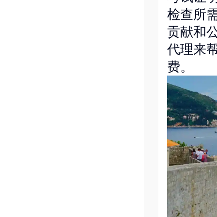
检查所
贡献和
代理来
费。