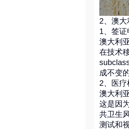
2、澳
1、签证
澳大利
在技术移
subc
成不变
2、医疗
澳大利
这是因
共卫生
测试和