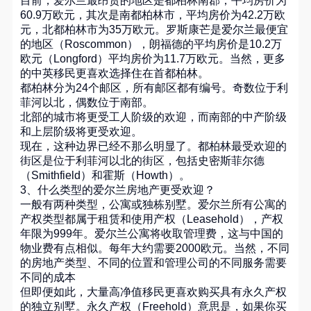
60.9万欧元，其次是南都柏林市，平均房价为42.2万欧
元，北都柏林市为35万欧元。罗斯康芒是爱尔兰最便宜
的地区（Roscommon），朗福德的平均房价是10.2万
欧元（Longford）平均房价为11.7万欧元。当然，更多
的中英移民更喜欢选择住在首都柏林。
都柏林分为24个邮区，所有邮区都有编号。奇数位于利
菲河以北，偶数位于南部。
北部的城市将更受工人阶级的欢迎，而南部的中产阶级
和上层阶级将更受欢迎。
现在，这种边界已经不那么明显了。都柏林最受欢迎的
街区是位于利菲河以北的街区，包括史密斯菲尔德
（Smithfield）和霍斯（Howth）。
3、什么类型的爱尔兰房地产更受欢迎？
一般有两种类型，公寓或独栋别墅。爱尔兰所有公寓的
产权类型都属于租赁和使用产权（Leasehold），产权
年限为999年。爱尔兰公寓将收取管理费，这与中国的
物业费有点相似。每年大约需要2000欧元。当然，不同
的房地产类型、不同的位置和管理公司的不同服务需要
不同的成本
但即便如此，大量高净值移民更喜欢购买具有永久产权
的独立别墅。永久产权（Freehold）意思是，如果你买