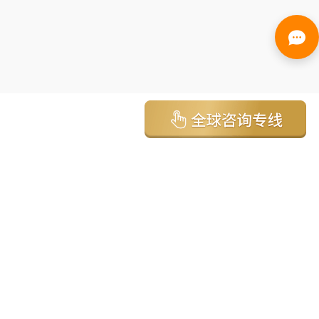
亚太环球移民国家
澳大利亚
加拿大
美国
新西兰
英国
希腊
塞浦路斯
葡萄牙
马来西亚
泰国
圣基茨
马耳他
安提瓜
多米尼克
格林纳达
西班牙