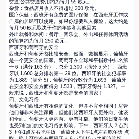
交通:公共交通费用约为每月 55 欧元。
杂货：食品店月收入不得超过 200 欧元。
医疗保健：西班牙有免费的医疗保健，在西班牙工作或
自雇的居民可以使用。如果你想要私人保险，这大约是
每月 50 欧元取决于你的年龄和其他因素。
外出就餐和休闲：餐厅、音乐会、外出和任何休闲活动
的预算约为每月 250 欧元。
西班牙和葡萄牙的安全
西班牙和葡萄牙都比较安全。然而，数据显示，葡萄牙
是一个更安全的国家。葡萄牙在全球和平指数中排名第
一 6（满分 163 分），总分 1.300（满分 5 分）。西班
牙以 1.600 总分排名第一 29 位。西班牙的社会犯罪率
为 1.889（满分 5)，葡萄牙的分数分为 1.693。葡萄牙
在安全和安全方面得分 1.533，西班牙得分 1.827。一
般来说，西班牙和葡萄牙都是安全的国家！
四、文化习俗
葡萄牙和西班牙有相似的文化，但并不完全相同！尽管
他们都非常关注家庭，但他们比西班牙人更外向、健谈
和全面。葡萄牙人更内向、更有礼貌。他们的日常生活
也受到他们的文化习俗的影响。下午，西班牙人 2 点到
3 下午1点左右吃午饭，葡萄牙人下午1点左右吃午饭 点
吃。晚上可能会有西班牙人 9 点到 10 点之间吃晚饭，