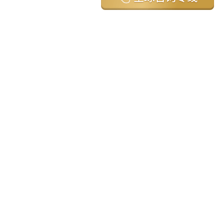
亚太环球移民国家
澳大利亚
加拿大
美国
新西兰
英国
希腊
塞浦路斯
葡萄牙
马来西亚
泰国
圣基茨
马耳他
安提瓜
多米尼克
格林纳达
西班牙
菲律宾
韩国
瓦努阿图
保加利亚
土耳其
圣卢西亚
爱尔兰
北马其顿
黑山
瑞士
新加坡
日本
塞舌尔
克罗地亚